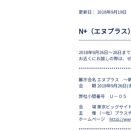
更新日： 2018年9月19日
N+（エヌプラス）出
2018年9月26日～28
お近くにお越しの際は、
*************************
展示会名 エヌプラス ～
会 期 2018年9月26日(水
弊社小間番号 Ｕ－０５
会 場 東京ビッグサイト
主 催 （一社）プラス
ホームページ
http://ww
*************************